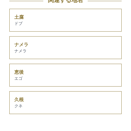
関連する地名
土腐
ドブ
ナメラ
ナメラ
恵後
エゴ
久根
クネ