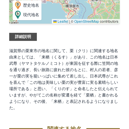
歴史地名
現代地名
Leaflet
|
©
OpenStreetMap
contributors
詳細説明
滋賀県の栗東市の地名に関して、栗（クリ）に関連する地名
由来としては、「来栖（くるす）」があり、この地名は日本
武尊（ヤマトタケルノミコト）が東国を征する際に笠間の地
を通り過ぎ、長い旅路に疲れた彼のもとに、村人の若者、彦
一が栗の実を籠いっぱいに集めて差し出し、日本武尊がこれ
を喜んで「この地は美味しい栗の実が豊富に実る素晴らしい
場所である」と思い、「くりのす」と命名したと伝えられて
いますが、やがてこの名称が変遷を経て「栗栖」と書かれる
ようになり、その後、「来栖」と表記されるようになりまし
た。