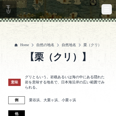
Open 
Home
自然の地名
自然地名
栗（クリ）
【栗（クリ）】
グリともいう。岩礁あるいは海の中にある隠れた
意味
岩を意味する地名で、日本海沿岸の広い範囲でみ
られる。
例
栗谷浜、大栗ヶ浜、小栗ヶ浜
他