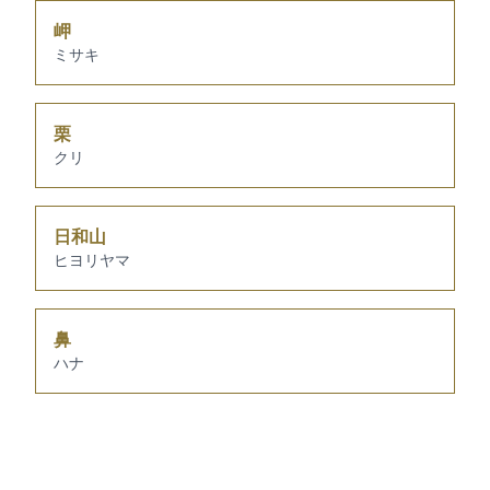
岬
ミサキ
栗
クリ
日和山
ヒヨリヤマ
鼻
ハナ