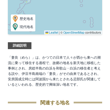
歴史地名
現代地名
Leaflet
|
©
OpenStreetMap
contributors
詳細説明
「妻良（めら）」は、かつての日本で人々が西から東への潮
流に乗って移住する過程で、故郷の地名を新天地に移植した
事例とされ、房総半島の白浜を和歌山・白浜の移住者と考え
る説や、伊豆半島南端の「妻良」がその由来であるとされ、
安房国成立時には阿波国から来たとされる忌部氏が関連して
いるといわれる、歴史的で興味深い地名です。
関連する地名