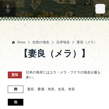
Open 
Home
自然の地名
沿岸地名
妻良（メラ）
【妻良（メラ）】
日本の海岸にはユラ・メラ・フクラの地名が最も
意味
多い。
例
妻良、妻浦、布良、女良、米良
他