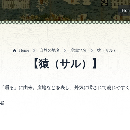
Ho
Home
自然の地名
崩壊地名
猿（サル）
【猿（サル）】
「嚼る」に由来。崖地などを表し、外気に嚼されて崩れやすく
谷