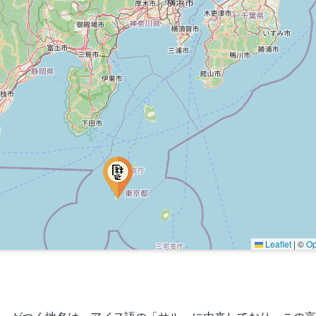
Leaflet
|
©
Op