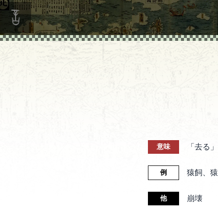
「去る」
意味
猿飼、猿
例
崩壊
他