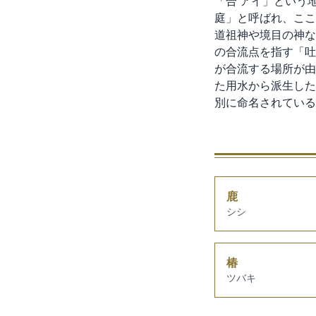
「合 アイ」という
庭」と呼ばれ、ここ
道祖神や境目の神な
の合流点を指す「吐
が合流する場所が由
た用水から派生した
別に命名されている
鹿
シシ
椿
ツバキ