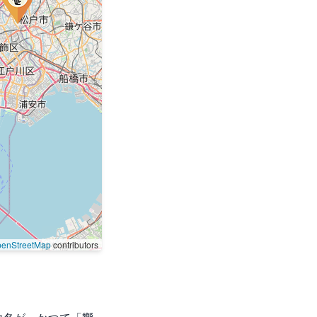
enStreetMap
contributors