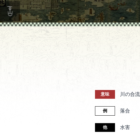
川の合流
意味
落合
例
水害
他