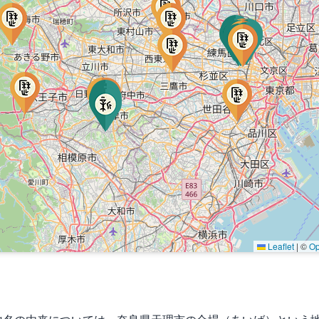
Leaflet
|
©
Op