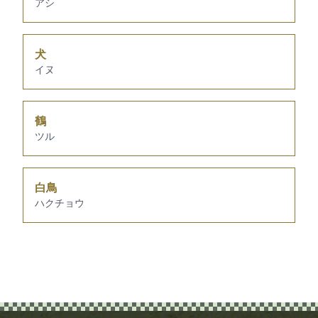
アシ
犬
イヌ
鶴
ツル
白鳥
ハクチョウ