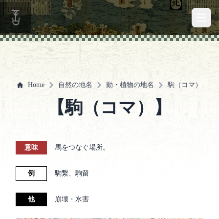
Open 
Home
自然の地名
動・植物の地名
駒（コマ）
【駒（コマ）】
意味
馬をつなぐ場所。
例
駒繋、駒留
他
崩壊・水害