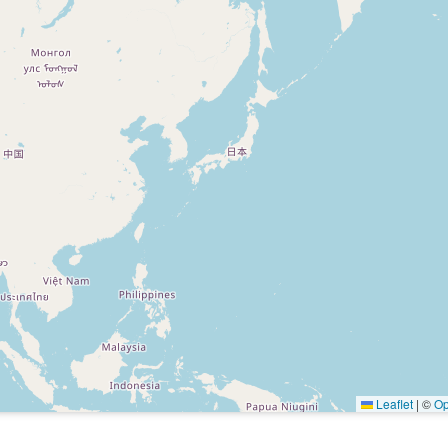
Leaflet
|
©
Op