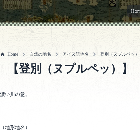
Ho
Home
自然の地名
アイヌ語地名
登別（ヌプルペッ）
【登別（ヌプルペッ）】
濃い川の意。
（地形地名）