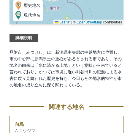
歴史地名
現代地名
Leaflet
|
©
OpenStreetMap
contributors
詳細説明
見附市（みつけし）は、新潟県中央部の中越地方に位置し、
市の中心部に新潟県土の重心があるとされる市であり、その
地名の由来は「水に漬かる土地」という意味から来ていると
言われており、かつては市境に近い刈谷田川の氾濫による水
害に度々見舞われた歴史を持ち、今日もその地形的特性が市
の地名の成り立ちに深く関わっている。
関連する地名
向島
ムコウジマ