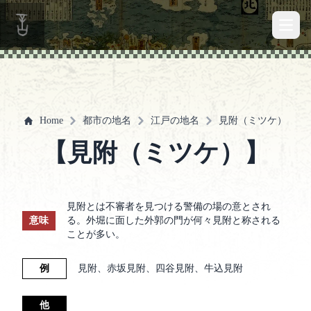
Open 
Home
都市の地名
江戸の地名
見附（ミツケ）
【見附（ミツケ）】
見附とは不審者を見つける警備の場の意とされ
意味
る。外堀に面した外郭の門が何々見附と称される
ことが多い。
例
見附、赤坂見附、四谷見附、牛込見附
他