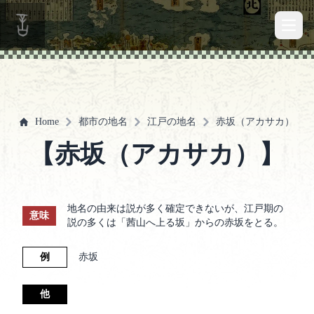
Open 
Home
都市の地名
江戸の地名
赤坂（アカサカ）
【赤坂（アカサカ）】
地名の由来は説が多く確定できないが、江戸期の
意味
説の多くは「茜山へ上る坂」からの赤坂をとる。
例
赤坂
他