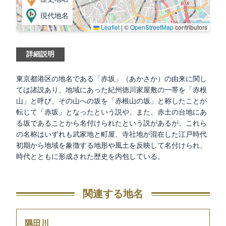
現代地名
Leaflet
|
©
OpenStreetMap
contributors
詳細説明
東京都港区の地名である「赤坂」（あかさか）の由来に関し
ては諸説あり、地域にあった紀州徳川家屋敷の一帯を「赤根
山」と呼び、その山への坂を「赤根山の坂」と称したことが
転じて「赤坂」となったという説や、また、赤土の台地にあ
る坂であることから名付けられたという説があるが、これら
の名称はいずれも武家地と町屋、寺社地が混在した江戸時代
初期から地域を象徴する地形や風土を反映して名付けられ、
時代とともに形成された歴史を内包している。
関連する地名
隅田川