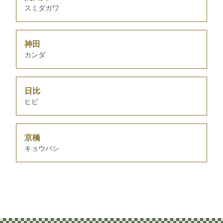
スミダガワ
神田
カンダ
日比
ヒビ
京橋
キョウバシ