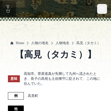
Open 
Home
人物の地名
人物地名
高見（タカミ）
【高見（タカミ）】
高知市。菅原道真が失脚して九州へ流されたと
意味
き、長子の高視も土佐権守に貶されて、この地に
住んでいた。
例
高見町
他