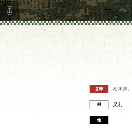
栃木県。
意味
足利
例
他