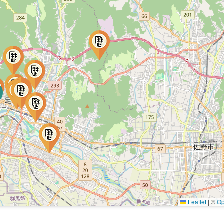
Leaflet
|
©
Op