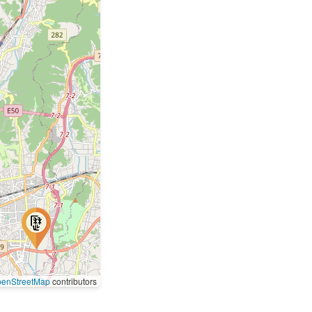
enStreetMap
contributors