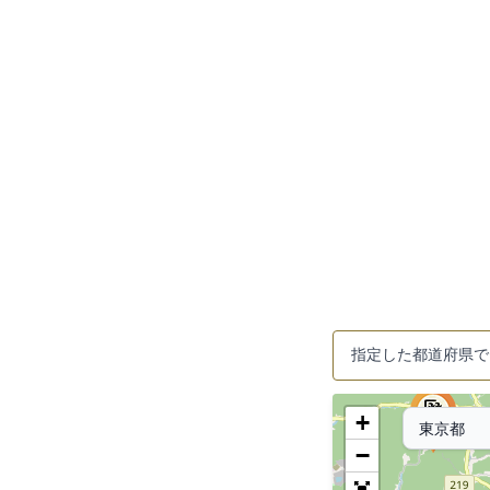
指定した都道府県で
+
−