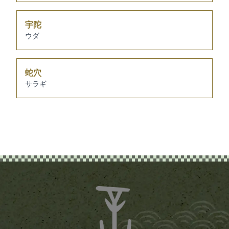
宇陀
ウダ
蛇穴
サラギ