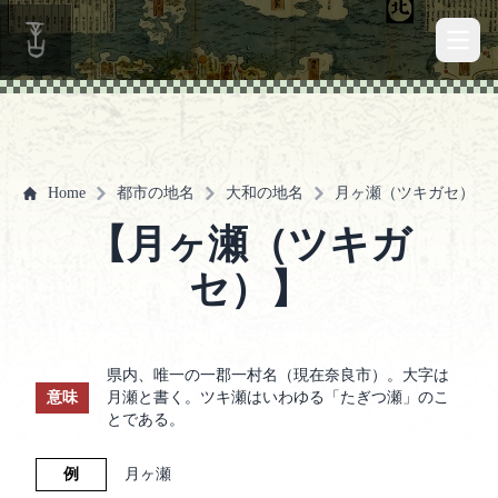
Open 
Home
都市の地名
大和の地名
月ヶ瀬（ツキガセ）
【月ヶ瀬（ツキガ
セ）】
県内、唯一の一郡一村名（現在奈良市）。大字は
意味
月瀬と書く。ツキ瀬はいわゆる「たぎつ瀬」のこ
とである。
例
月ヶ瀬