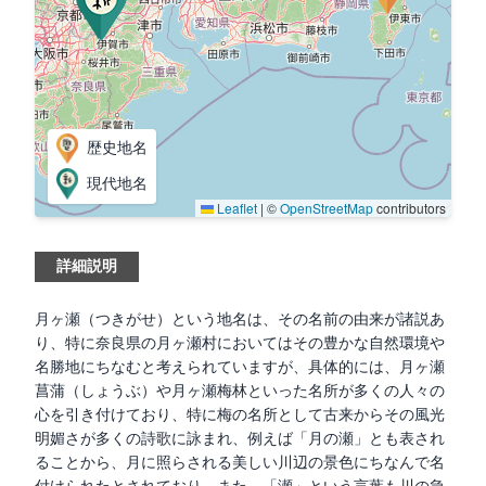
歴史地名
現代地名
Leaflet
|
©
OpenStreetMap
contributors
詳細説明
月ヶ瀬（つきがせ）という地名は、その名前の由来が諸説あ
り、特に奈良県の月ヶ瀬村においてはその豊かな自然環境や
名勝地にちなむと考えられていますが、具体的には、月ヶ瀬
菖蒲（しょうぶ）や月ヶ瀬梅林といった名所が多くの人々の
心を引き付けており、特に梅の名所として古来からその風光
明媚さが多くの詩歌に詠まれ、例えば「月の瀬」とも表され
ることから、月に照らされる美しい川辺の景色にちなんで名