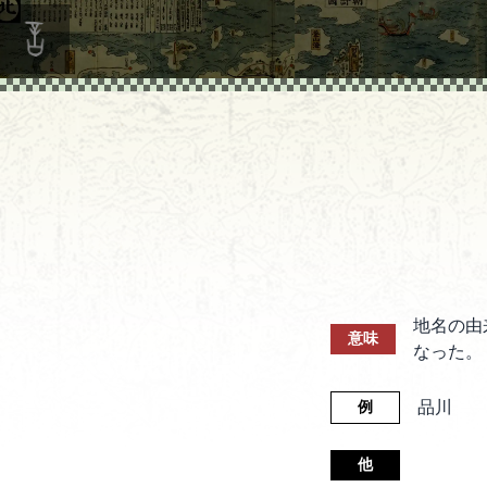
地名の由
意味
なった。
品川
例
他