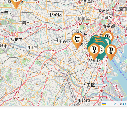
Leaflet
|
©
Op