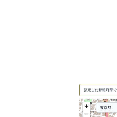
指定した都道府県で
+
−