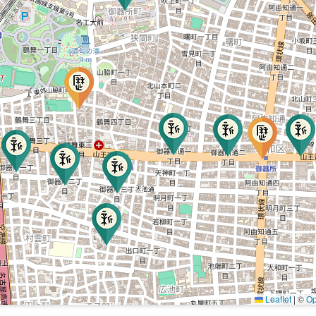
Leaflet
|
©
Op