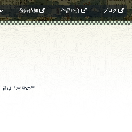
me
登録依頼
作品紹介
ブログ
。昔は「村雲の里」