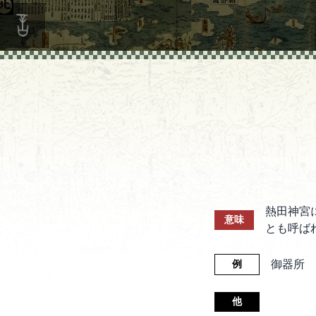
熱田神宮
意味
とも呼ば
御器所
例
他