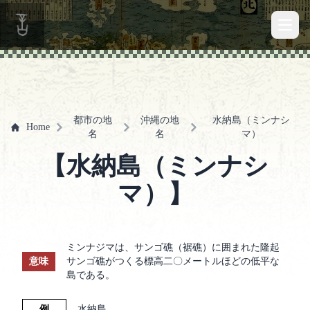
Open 
都市の地
沖縄の地
水納島（ミンナシ
Home
名
名
マ）
【水納島（ミンナシ
マ）】
ミンナジマは、サンゴ礁（裾礁）に囲まれた隆起
意味
サンゴ礁がつくる標高二〇メートルほどの低平な
島である。
例
水納島