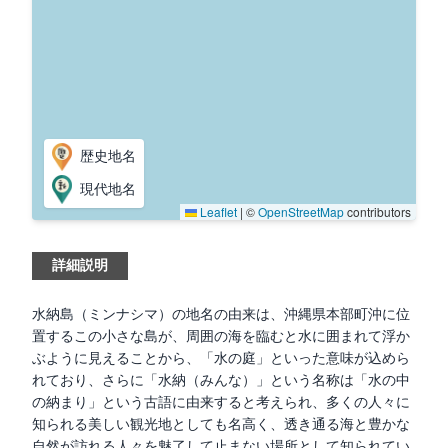
歴史地名
現代地名
Leaflet
|
©
OpenStreetMap
contributors
詳細説明
水納島（ミンナシマ）の地名の由来は、沖縄県本部町沖に位
置するこの小さな島が、周囲の海を臨むと水に囲まれて浮か
ぶように見えることから、「水の庭」といった意味が込めら
れており、さらに「水納（みんな）」という名称は「水の中
の納まり」という古語に由来すると考えられ、多くの人々に
知られる美しい観光地としても名高く、透き通る海と豊かな
自然が訪れる人々を魅了して止まない場所として知られてい