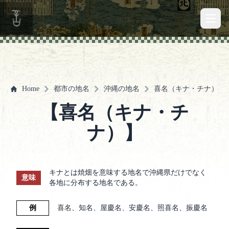
Open 
Home
都市の地名
沖縄の地名
喜名（キナ・チナ）
【喜名（キナ・チ
ナ）】
キナとは焼畑を意味する地名で沖縄県だけでなく
意味
各地に分布する地名である。
例
喜名、知名、屋慶名、安慶名、照喜名、振慶名