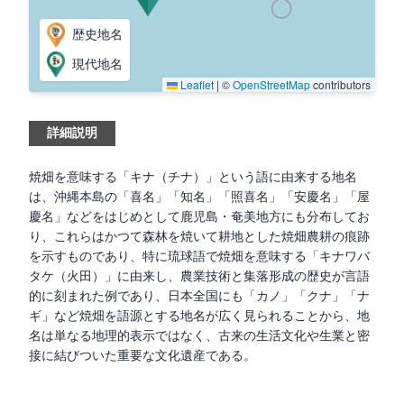
歴史地名
現代地名
Leaflet
|
©
OpenStreetMap
contributors
詳細説明
焼畑を意味する「キナ（チナ）」という語に由来する地名
は、沖縄本島の「喜名」「知名」「照喜名」「安慶名」「屋
慶名」などをはじめとして鹿児島・奄美地方にも分布してお
り、これらはかつて森林を焼いて耕地とした焼畑農耕の痕跡
を示すものであり、特に琉球語で焼畑を意味する「キナワバ
タケ（火田）」に由来し、農業技術と集落形成の歴史が言語
的に刻まれた例であり、日本全国にも「カノ」「クナ」「ナ
ギ」など焼畑を語源とする地名が広く見られることから、地
名は単なる地理的表示ではなく、古来の生活文化や生業と密
接に結びついた重要な文化遺産である。