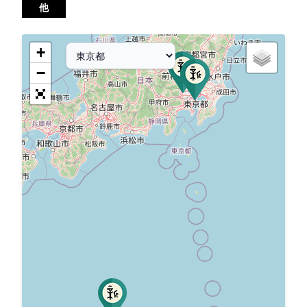
他
+
−