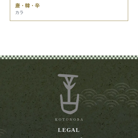
唐・韓・辛
カラ
LEGAL