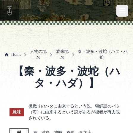
Open 
人物の地
渡来地
秦・波多・波蛇（ハタ・ハ
Home
名
名
ダ）
【秦・波多・波蛇（ハ
タ・ハダ）】
機織りのハタに由来するという説、朝鮮語のパタ
意味
（海）に由来するという説があるが後者が有力視
されている。
例
秦、波多、波蛇、秦原、秦之庄