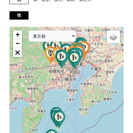
他
+
−