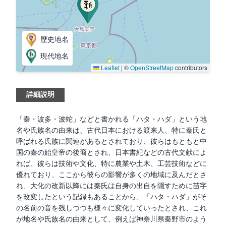
歴史地名
現代地名
Leaflet
|
©
OpenStreetMap
contributors
詳細説明
「秦・波多・波蛇」などと書かれる「ハタ・ハダ」という地
名や氏族名の由来は、古代日本における渡来人、特に秦氏と
呼ばれる氏族に関連があるとされており、彼らはもともと中
国の秦の始皇帝の後裔とされ、日本書紀などの古代文献によ
れば、彼らは技術や文化、特に農業や土木、工芸技術などに
優れており、ここから彼らの影響が多くの地域に及んだとさ
れ、大化の改新以降には秦氏は自身の出自を隠すために苗字
を改変したという記録もあることから、「ハタ・ハダ」がそ
の名前の音を残しつつも様々に変化していったとされ、これ
が地名や氏族名の由来として、例えば神奈川県秦野市のよう