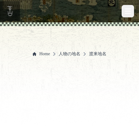
Open 
Home
人物の地名
渡来地名