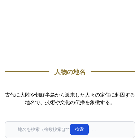
人物の地名
古代に大陸や朝鮮半島から渡来した人々の定住に起因する
地名で、技術や文化の伝播を象徴する。
検索
検索