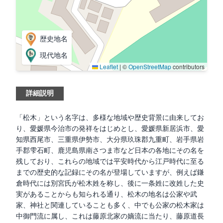
歴史地名
現代地名
Leaflet
|
©
OpenStreetMap
contributors
詳細説明
「松木」という名字は、多様な地域や歴史背景に由来してお
り、愛媛県今治市の発祥をはじめとし、愛媛県新居浜市、愛
知県西尾市、三重県伊勢市、大分県玖珠郡九重町、岩手県岩
手郡雫石町、鹿児島県南さつま市など日本の各地にその名を
残しており、これらの地域では平安時代から江戸時代に至る
までの歴史的な記録にその名が登場していますが、例えば鎌
倉時代には別宮氏が松木姓を称し、後に一条姓に改姓した史
実があることからも知られる通り、松木の地名は公家や武
家、神社と関連していることも多く、中でも公家の松木家は
中御門流に属し、これは藤原北家の嫡流に当たり、藤原道長