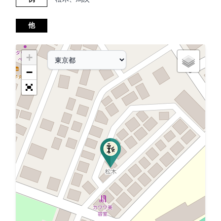
他
+
−