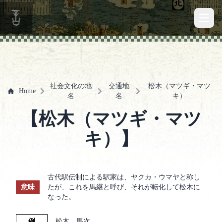
Open 
社会文化の地
交通地
松木（マツギ・マツ
Home
名
名
キ）
【松木（マツギ・マツ
キ）】
古代駅伝制による駅家は、ヤクカ・ウマヤと称し
意味
たが、これを馬継と呼び、それが転化して松木に
なった。
例
松木、馬次