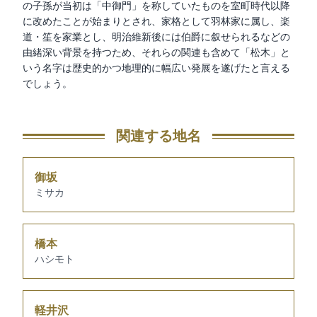
の子孫が当初は「中御門」を称していたものを室町時代以降
に改めたことが始まりとされ、家格として羽林家に属し、楽
道・笙を家業とし、明治維新後には伯爵に叙せられるなどの
由緒深い背景を持つため、それらの関連も含めて「松木」と
いう名字は歴史的かつ地理的に幅広い発展を遂げたと言える
でしょう。
関連する地名
御坂
ミサカ
橋本
ハシモト
軽井沢