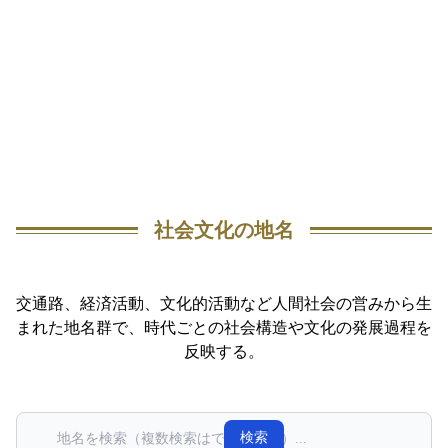
社会文化の地名
交通路、経済活動、文化的活動など人間社会の営みから生
まれた地名群で、時代ごとの社会構造や文化の発展過程を
反映する。
検索