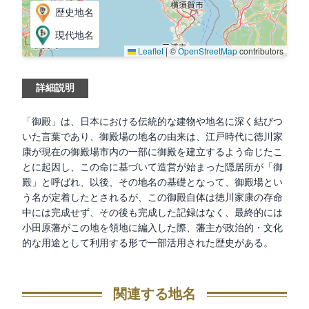
歴史地名
現代地名
Leaflet
|
©
OpenStreetMap
contributors
詳細説明
「御殿」は、日本における伝統的な建物や地名に深く結びつ
いた言葉であり、御殿場の地名の由来は、江戸時代に徳川家
康が現在の御殿場市内の一部に御殿を建立するよう命じたこ
とに起因し、この命に基づいて造営が始まった隠居所が「御
殿」と呼ばれ、以後、その地名の基礎となって、御殿場とい
う名が定着したとされるが、この御殿自体は徳川家康の存命
中には完成せず、その後も完成した記録はなく、最終的には
小田原藩がこの地を領地に編入した際、藩主が政治的・文化
的な用途として利用する形で一部活用された歴史がある。
関連する地名