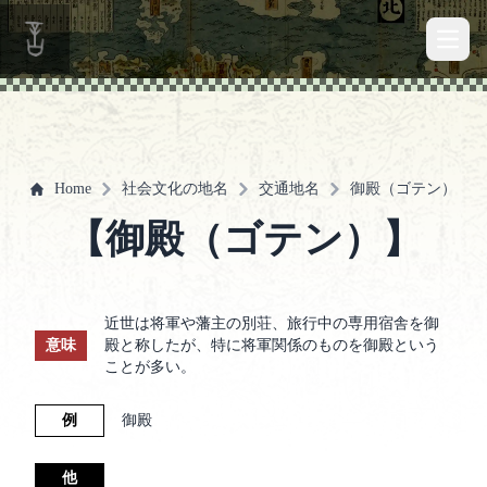
Open 
Home
社会文化の地名
交通地名
御殿（ゴテン）
【御殿（ゴテン）】
近世は将軍や藩主の別荘、旅行中の専用宿舎を御
意味
殿と称したが、特に将軍関係のものを御殿という
ことが多い。
例
御殿
他