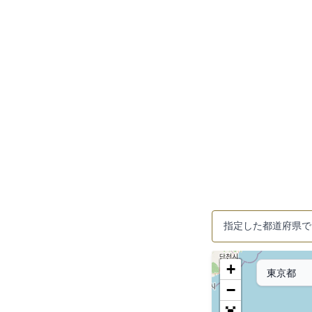
指定した都道府県で
+
−