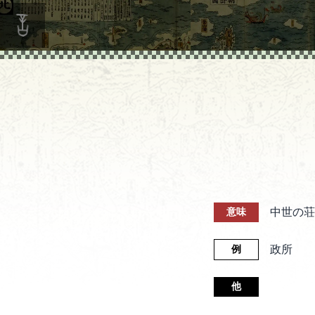
中世の荘
意味
政所
例
他