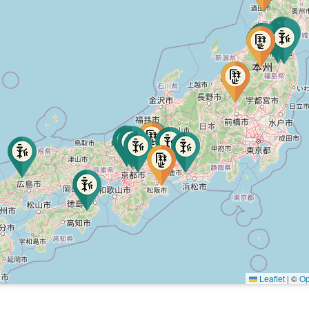
Leaflet
|
©
Op