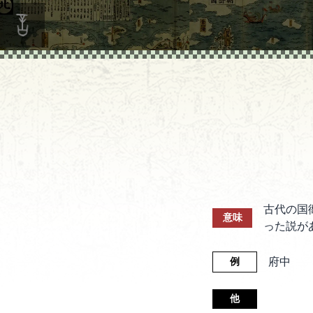
古代の国
意味
った説が
府中
例
他