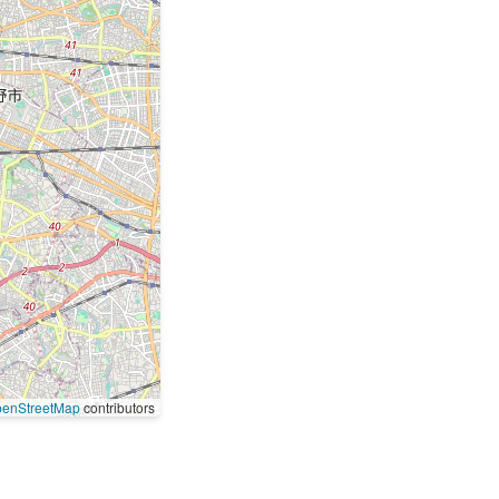
enStreetMap
contributors