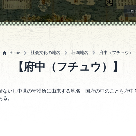
Ho
Home
社会文化の地名
荘園地名
府中（フチュウ）
【府中（フチュウ）】
衙ないし中世の守護所に由来する地名。国府の中のことを府中
ある。