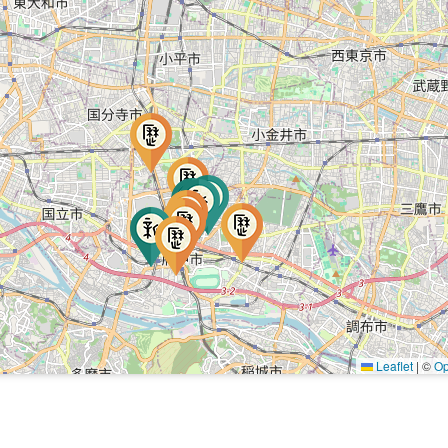
Leaflet
|
©
Op