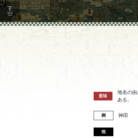
地名の由
意味
ある。
神田
例
他