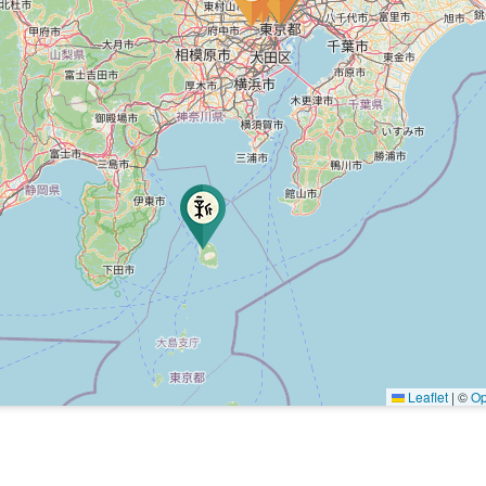
Leaflet
|
©
Op