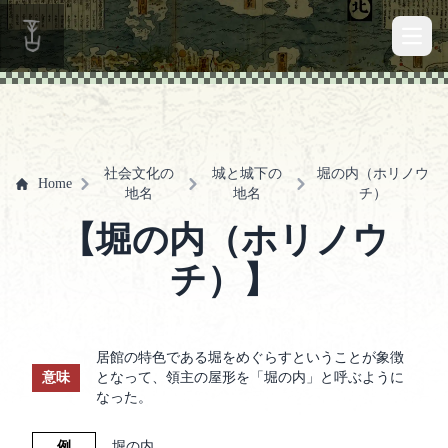
Open 
社会文化の
城と城下の
堀の内（ホリノウ
Home
地名
地名
チ）
【堀の内（ホリノウ
チ）】
居館の特色である堀をめぐらすということが象徴
意味
となって、領主の屋形を「堀の内」と呼ぶように
なった。
例
堀の内