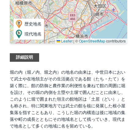
歴史地名
現代地名
Leaflet
|
©
OpenStreetMap
contributors
詳細説明
堀の内（堀ノ内、堀之内）の地名の由来は、中世日本におい
て武士や在地領主がその生活拠点である館（たち・たて）を
築く際に、館の防御と農作業の利便性を兼ねて館の周囲に堀
を設け、その堀の内側を土塁や土塀で囲んだことに由来し、
このように堀で囲まれた領主の館地区は「土居（どい）」と
も称され、特に関東地方では武士の館を核に発展した根小屋
集落を指すこともあり、こうした堀の内構造は後に地域の集
落や町の成長とともにその地域名として残っていき、現代ま
で地名として多くの地域に名を留めている。