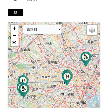
他
+
−