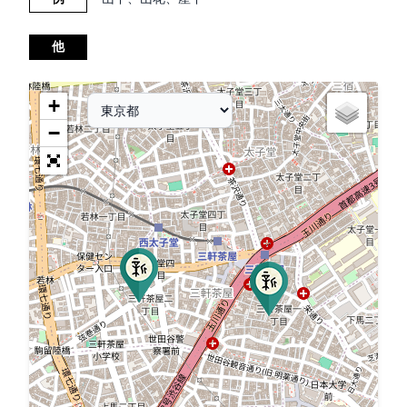
他
+
−