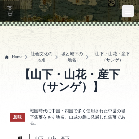
Open 
社会文化の
城と城下の
山下・山花・産下
Home
地名
地名
（サンゲ）
【山下・山花・産下
（サンゲ）】
戦国時代に中国・四国で多く使用された中世の城
意味
下集落をさす地名。山城の麓に発展した集落であ
る。
例
山下、山花、産下