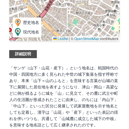
歴史地名
現代地名
Leaflet
|
©
OpenStreetMap
contributors
詳細説明
「サンゲ（山下・山花・産下）」という地名は、戦国時代の
中国・四国地方に多く見られた中世の城下集落を指す呼称で
あり、本来「山下＝山のふもと」を意味する言葉が山城の直
下に展開した居住地を表すようになり、津山・岡山・高梁な
どに例が残るように城を「山」に見立て、その麓に武士や町
人の生活圏が形成されたことに由来し、のちには「内山下」
「中山下」といった区分に発展して武家屋敷地を示す地名と
しても定着し、漢字は「山花」や「産下」といった表記の揺
れを伴いつつも、共通して「山城麓に成立した城下の中核」
を意味する地名語として広く継承されたのです。