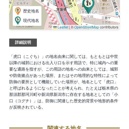
歴史地名
現代地名
Leaflet
|
©
OpenStreetMap
contributors
詳細説明
「虎口（こぐち）」の地名由来に関しては、もともとは中世
以降の城郭における出入り口を示す用語で、特に城内への重
要な通路を指すが、この用語の地名への由来としては、城郭
や防衛拠点があった場所、またはその地理的な特性によって
防御の要所として機能していた場所が、地名として「虎口」
と呼ばれるようになったことが考えられ、たとえば栃木県の
那須郡那珂川町や新潟県新潟市に存在する地名としての「小
口（コグチ）」は、防御に関連した歴史的背景や地形的条件
が反映されている。
関連する地名