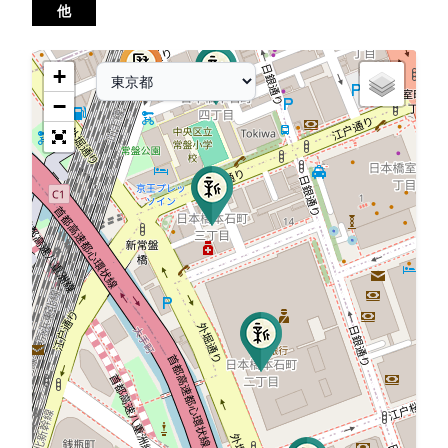
他
+
−