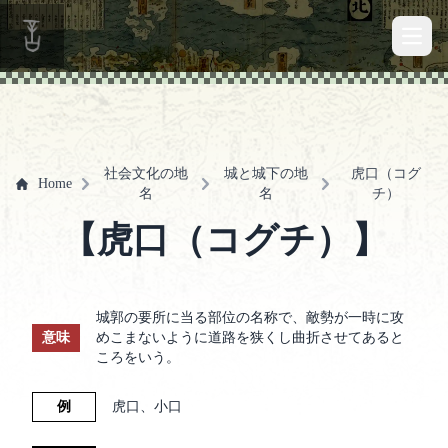
Open 
社会文化の地
城と城下の地
虎口（コグ
Home
名
名
チ）
【虎口（コグチ）】
城郭の要所に当る部位の名称で、敵勢が一時に攻
意味
めこまないように道路を狭くし曲折させてあると
ころをいう。
例
虎口、小口