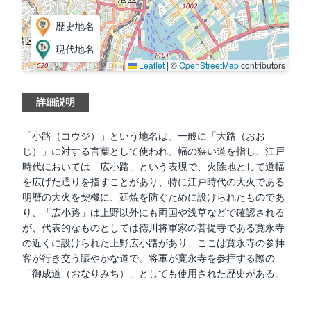
歴史地名
現代地名
Leaflet
|
©
OpenStreetMap
contributors
詳細説明
「小路（コウジ）」という地名は、一般に「大路（おお
じ）」に対する言葉として使われ、幅の狭い道を指し、江戸
時代においては「広小路」という表現で、火除地として道幅
を広げた通りを指すことがあり、特に江戸時代の大火である
明暦の大火を契機に、延焼を防ぐために設けられたものであ
り、「広小路」は上野以外にも両国や浅草などで確認される
が、代表的なものとしては徳川将軍家の菩提寺である寛永寺
の近くに設けられた上野広小路があり、ここは寛永寺の参拝
客が行き交う賑やかな道で、将軍が寛永寺を参拝する際の
「御成道（おなりみち）」としても使用された歴史がある。