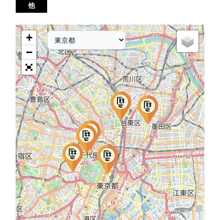
他
+
−