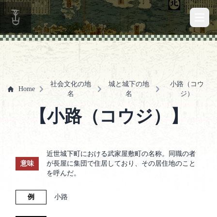
Open 
社会文化の地
城と城下の地
小路（コウ
Home
名
名
ジ）
【小路（コウジ）】
近世城下町における武家屋敷町の名称。同職の者
意味
が長屋に集団で住居しており、その居住地のこと
を呼んだ。
例
小路