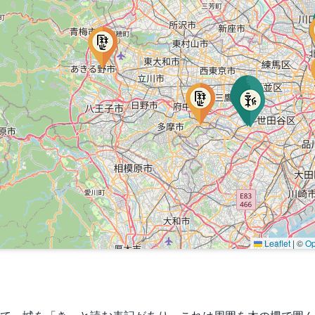
Leaflet
|
©
Op