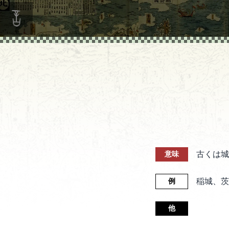
古くは城
意味
稲城、茨
例
他