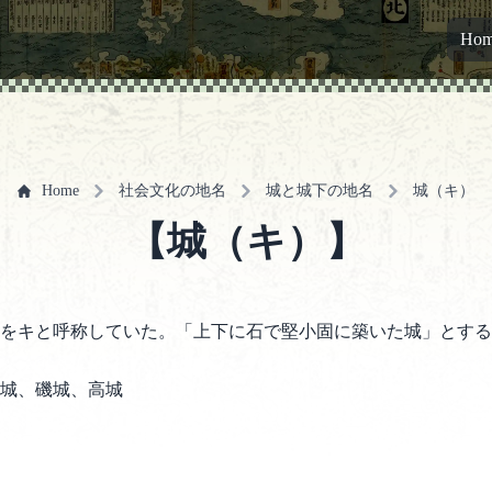
Ho
Home
社会文化の地名
城と城下の地名
城（キ）
【城（キ）】
をキと呼称していた。「上下に石で堅小固に築いた城」とする
城、磯城、高城