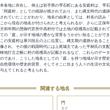
本各地に存在し、例えば岩手県の雫石町にある安庭村は、雫石
「阿庭村」としての痕跡が残されており、また縄文時代の遺跡
されていたことがわかり、地名の由来としては、村名の読み「
こから現在の地名が付けられたと考えられるが、さらに正保年
天和年間の惣御代官所中高村付では土地の収穫高が記載されて
ての「庭」が示す地域の豊かな背景をうかがい知ることができ
この安庭村は犀川段丘の上に位置し、縄文期の遺跡があること
像され、その後の戦国時代には上尾城主であった平林氏の支配
検地打立之帳に村の収穫高が記載されるなど、これらのデータ
のであり、こうした地名としての「庭」を持つ地域が示す歴史
自然環境や歴史的背景、そしてそこに住まう人々の生活や文化
与えてくれると考えられる。
関連する地名
門
カド