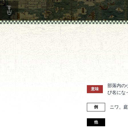
部落内の
意味
び名にな
ニワ、庭
例
他