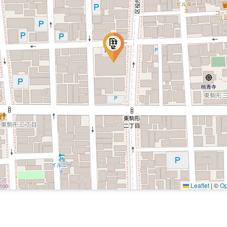
Leaflet
|
©
Op