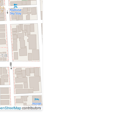
enStreetMap
contributors