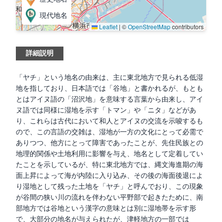
現代地名
Leaflet
|
©
OpenStreetMap
contributors
詳細説明
「ヤチ」という地名の由来は、主に東北地方で見られる低湿
地を指しており、日本語では「谷地」と書かれるが、もとも
とはアイヌ語の「沼沢地」を意味する言葉から由来し、アイ
ヌ語では同様に湿地を示す「トマン」や「ニタ」などがあ
り、これらは古代において和人とアイヌの交流を示唆するも
ので、この言語の交雑は、湿地が一方の文化にとって必需で
ありつつ、他方にとって障害であったことが、先住民族との
地理的関係や土地利用に影響を与え、地名として定着してい
たことを示しているが、特に東北地方では、縄文海進期の海
面上昇によって海が内陸に入り込み、その後の海面後退によ
り湿地として残った土地を「ヤチ」と呼んでおり、この現象
が谷間の狭い川の流れを伴わない平野部で起きたために、南
部地方では谷地という漢字の意味とは別に湿地帯を示す形
で、大部分の地名が与えられたが、津軽地方の一部では