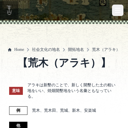
Open 
Home
社会文化の地名
開拓地名
荒木（アラキ）
【荒木（アラキ）】
アラキは新墾のことで、新しく開墾した土の粗い
意味
地をいい、焼畑開墾地をいう名彙ともなってい
る。
例
荒木、荒木田、荒城、新木、安楽城
他