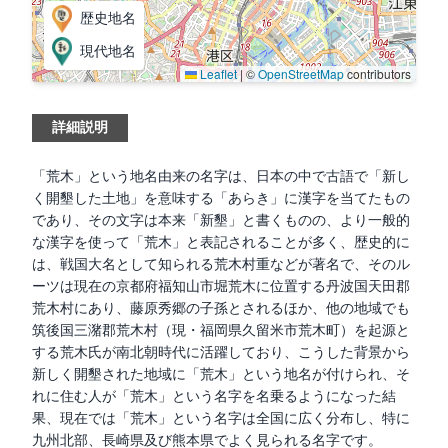
歴史地名
現代地名
Leaflet
|
©
OpenStreetMap
contributors
詳細説明
「荒木」という地名由来の名字は、日本の中で古語で「新し
く開墾した土地」を意味する「あらき」に漢字を当てたもの
であり、その文字は本来「新墾」と書くものの、より一般的
な漢字を使って「荒木」と表記されることが多く、歴史的に
は、戦国大名として知られる荒木村重などが著名で、そのル
ーツは現在の京都府福知山市堀荒木に位置する丹波国天田郡
荒木村にあり、藤原秀郷の子孫とされるほか、他の地域でも
筑後国三潴郡荒木村（現・福岡県久留米市荒木町）を起源と
する荒木氏が南北朝時代に活躍しており、こうした背景から
新しく開墾された地域に「荒木」という地名が付けられ、そ
れに住む人が「荒木」という名字を名乗るようになった結
果、現在では「荒木」という名字は全国に広く分布し、特に
九州北部、長崎県及び熊本県でよく見られる名字です。