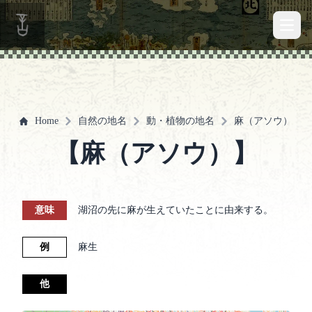
Open 
Home
自然の地名
動・植物の地名
麻（アソウ）
【麻（アソウ）】
意味
湖沼の先に麻が生えていたことに由来する。
例
麻生
他