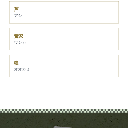
芦
アシ
鷲家
ワシカ
狼
オオカミ