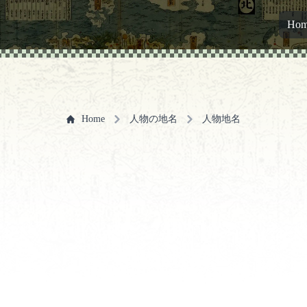
Ho
Home
人物の地名
人物地名