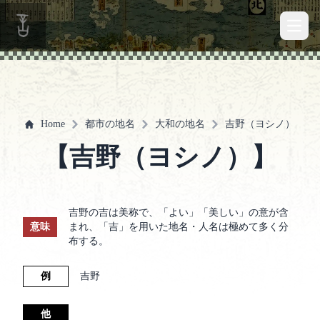
Open 
Home
都市の地名
大和の地名
吉野（ヨシノ）
【吉野（ヨシノ）】
吉野の吉は美称で、「よい」「美しい」の意が含
意味
まれ、「吉」を用いた地名・人名は極めて多く分
布する。
例
吉野
他