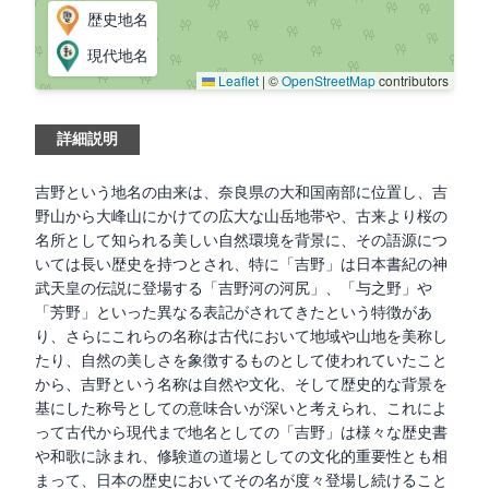
歴史地名
現代地名
Leaflet
|
©
OpenStreetMap
contributors
詳細説明
吉野という地名の由来は、奈良県の大和国南部に位置し、吉
野山から大峰山にかけての広大な山岳地帯や、古来より桜の
名所として知られる美しい自然環境を背景に、その語源につ
いては長い歴史を持つとされ、特に「吉野」は日本書紀の神
武天皇の伝説に登場する「吉野河の河尻」、「与之野」や
「芳野」といった異なる表記がされてきたという特徴があ
り、さらにこれらの名称は古代において地域や山地を美称し
たり、自然の美しさを象徴するものとして使われていたこと
から、吉野という名称は自然や文化、そして歴史的な背景を
基にした称号としての意味合いが深いと考えられ、これによ
って古代から現代まで地名としての「吉野」は様々な歴史書
や和歌に詠まれ、修験道の道場としての文化的重要性とも相
まって、日本の歴史においてその名が度々登場し続けること