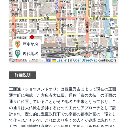
歴史地名
現代地名
Leaflet
|
©
OpenStreetMap
contributors
詳細説明
正面通（ショウメンドオリ）は豊臣秀吉によって現在の正面
通本町に完成した方広寺大仏殿、通称「京の大仏」の正面の
通りに位置していることがその地名の由来となっており、こ
の通りは大仏殿を参拝するための主要なアプローチとして設
計され、歴史的に豊臣政権下での京都の都市計画の一環とし
て作られたもので、これにより多くの人々が参詣に訪れたこ
とで、周辺地域は商業なども発展して賑わいを見せる要因と