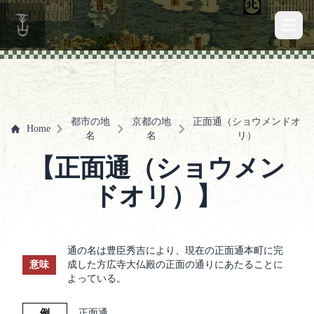
Open 
都市の地
京都の地
正面通（ショウメンドオ
Home
名
名
リ）
【正面通（ショウメン
ドオリ）】
通の名は豊臣秀吉により、現在の正面通本町に完
意味
成した方広寺大仏殿の正面の通りにあたることに
よっている。
例
正面通