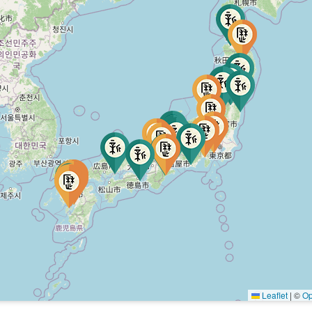
Leaflet
|
©
Op