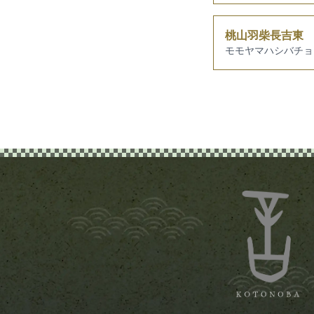
桃山羽柴長吉東
モモヤマハシバチョ