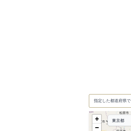
指定した都道府県で
+
−