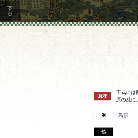
正式には
意味
原の乱に
島原
例
他