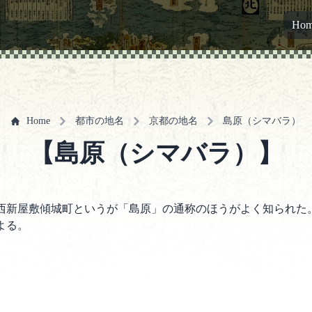
Ho
Home
都市の地名
京都の地名
島原（シマバラ）
【島原（シマバラ）】
西新屋敷傾城町というが「島原」の通称のほうがよく知られた
よる。