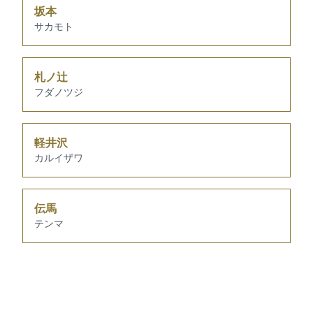
坂本
サカモト
札ノ辻
フダノツジ
軽井沢
カルイザワ
伝馬
テンマ