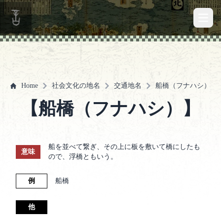
Open 
Home
社会文化の地名
交通地名
船橋（フナハシ）
【船橋（フナハシ）】
船を並べて繋ぎ、その上に板を敷いて橋にしたも
意味
ので、浮橋ともいう。
例
船橋
他