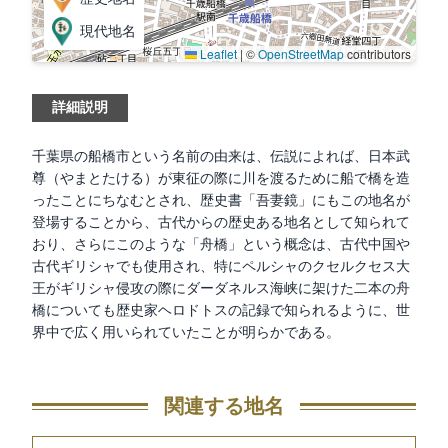
現代地名
Leaflet
|
©
OpenStreetMap
contributors
詳細説明
千葉県の船橋市という名前の由来は、伝説によれば、日本武
尊（やまとたける）が東征の際に川を渡るために船で橋を造
ったことにちなむとされ、歴史書「吾妻鏡」にもこの地名が
登場することから、古代からの歴史ある地名として知られて
おり、さらにこのような「舟橋」という概念は、古代中国や
古代ギリシャでも使用され、特にペルシャのクセルクセス大
王がギリシャ侵攻の際にダーダネルス海峡に架けた二本の舟
橋についても歴史家ヘロドトスの記録で知られるように、世
界中で広く用いられていたことが明らかである。
関連する地名