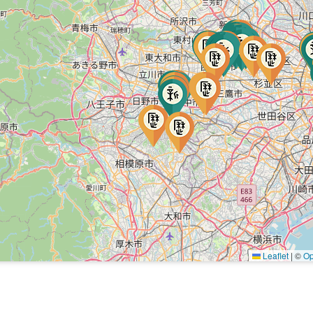
Leaflet
|
©
Op