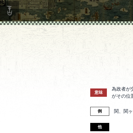
為政者が
意味
がその位
関、関ヶ
例
他