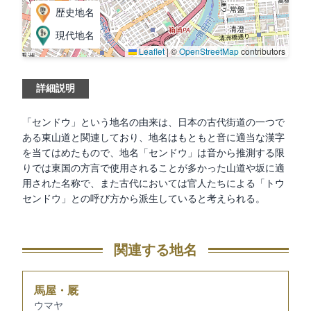
歴史地名
現代地名
Leaflet
|
©
OpenStreetMap
contributors
詳細説明
「センドウ」という地名の由来は、日本の古代街道の一つで
ある東山道と関連しており、地名はもともと音に適当な漢字
を当てはめたもので、地名「センドウ」は音から推測する限
りでは東国の方言で使用されることが多かった山道や坂に適
用された名称で、また古代においては官人たちによる「トウ
センドウ」との呼び方から派生していると考えられる。
関連する地名
馬屋・厩
ウマヤ