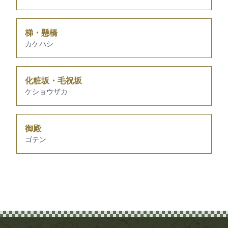
梯・懸橋
カケハシ
化粧坂・毛祝坂
ケショウザカ
御殿
ゴテン