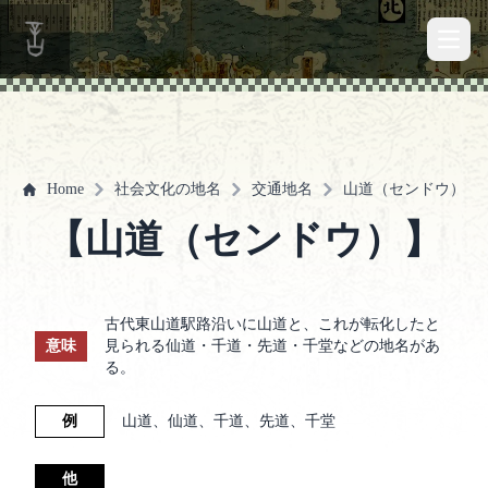
Open 
Home
社会文化の地名
交通地名
山道（センドウ）
【山道（センドウ）】
古代東山道駅路沿いに山道と、これが転化したと
意味
見られる仙道・千道・先道・千堂などの地名があ
る。
例
山道、仙道、千道、先道、千堂
他