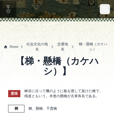
Open 
社会文化の地
交通地
梯・懸橋（カケハ
Home
名
名
シ）
【梯・懸橋（カケハ
シ）】
峡谷に沿って柵のように板を渡して架けた橋で、
意味
桟道ともいう。木曾の懸橋が古来有名である。
例
梯、懸橋、千貫橋