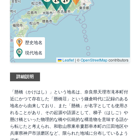
歴史地名
現代地名
Leaflet
|
©
OpenStreetMap
contributors
詳細説明
「懸橋（かけはし）」という地名は、奈良県天理市滝本町付
近にかつて存在した「懸橋荘」という鎌倉時代に記録のある
地名から由来しており、また「懸橋」が名字としても使用さ
れることがあり、その起源や語源として、梯子（はしご）や
懸け橋といった物理的な橋や伝統的な構造物を意味する語か
ら転じたと考えられ、和歌山県東牟婁郡串本町の江田地区や
兵庫県神戸市須磨区など、限られた地域に分布しているよう