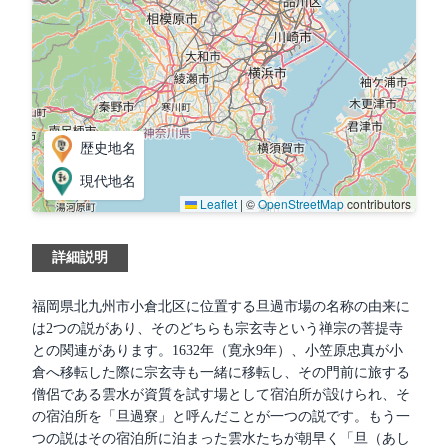
歴史地名
現代地名
Leaflet
|
©
OpenStreetMap
contributors
詳細説明
福岡県北九州市小倉北区に位置する旦過市場の名称の由来に
は2つの説があり、そのどちらも宗玄寺という禅宗の菩提寺
との関連があります。1632年（寛永9年）、小笠原忠真が小
倉へ移転した際に宗玄寺も一緒に移転し、その門前に旅する
僧侶である雲水が資質を試す場として宿泊所が設けられ、そ
の宿泊所を「旦過寮」と呼んだことが一つの説です。もう一
つの説はその宿泊所に泊まった雲水たちが朝早く「旦（あし