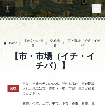
Open 
社会文化の地
交通地
市・市場（イチ・イチ
Home
名
名
バ）
【市・市場（イチ・イ
チバ）】
市は、交通の便のいい地に開かれるが、市が開設
意味
された地には市・市場（一場・市庭）地名が残る
ことが多い。
古市、今市、上市、中市、下市、桑市、青市、傘