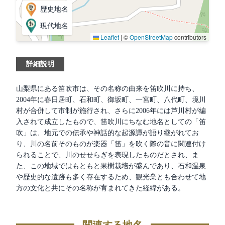
歴史地名
現代地名
Leaflet
|
©
OpenStreetMap
contributors
詳細説明
山梨県にある笛吹市は、その名称の由来を笛吹川に持ち、
2004年に春日居町、石和町、御坂町、一宮町、八代町、境川
村が合併して市制が施行され、さらに2006年には芦川村が編
入されて成立したもので、笛吹川にちなむ地名としての「笛
吹」は、地元での伝承や神話的な起源譚が語り継がれてお
り、川の名前そのものが楽器「笛」を吹く際の音に関連付け
られることで、川のせせらぎを表現したものだとされ、ま
た、この地域ではもともと果樹栽培が盛んであり、石和温泉
や歴史的な遺跡も多く存在するため、観光業とも合わせて地
方の文化と共にその名称が育まれてきた経緯がある。