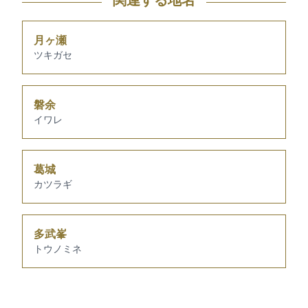
関連する地名
月ヶ瀬
ツキガセ
磐余
イワレ
葛城
カツラギ
多武峯
トウノミネ