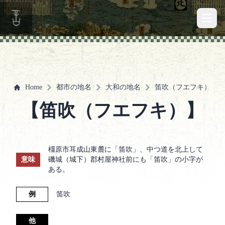
Open 
Home
都市の地名
大和の地名
笛吹（フエフキ）
【笛吹（フエフキ）】
橿原市耳成山東麓に「笛吹」、中つ道を北上して
意味
磯城（城下）郡村屋神社前にも「笛吹」の小字が
ある。
例
笛吹
他