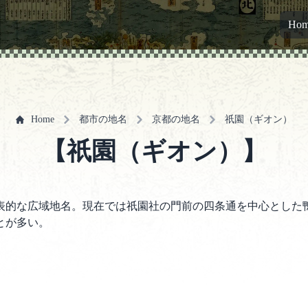
Ho
Home
都市の地名
京都の地名
祇園（ギオン）
【祇園（ギオン）】
表的な広域地名。現在では祇園社の門前の四条通を中心とした
とが多い。