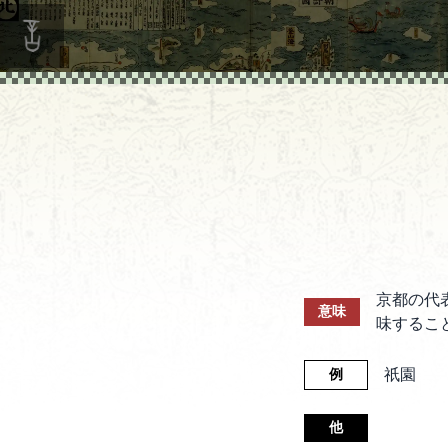
京都の代
意味
味するこ
祇園
例
他