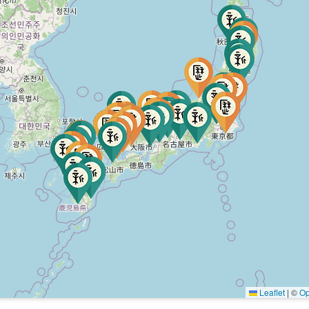
Leaflet
|
©
Op