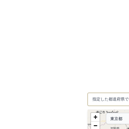
指定した都道府県で
+
−