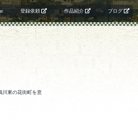
me
登録依頼
作品紹介
ブログ
鴨川東の花街町を意