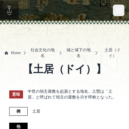
Open 
社会文化の地
城と城下の地
土居（ド
Home
名
名
イ）
【土居（ドイ）】
中世の領主屋敷を起源とする地名。土塁は「土
意味
居」と呼ばれて領主の屋敷を示す呼称となった。
例
土居
他