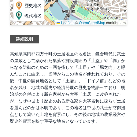
歴史地名
現代地名
Leaflet
|
©
OpenStreetMap
contributors
詳細説明
高知県高岡郡四万十町の土居地区の地名は、鎌倉時代に武士
の屋敷として築かれた集落や施設周囲の「土塁」や「堀」か
らなる防御のための一画を指して「土居」や「堀之内」と呼
んだことに由来し、当時からこの地名が使われており、その
後、中世の開発地名として「土居」、「ドイノ前」などの地
名が残り、地域の歴史や経済発展の歴史を物語っており、明
治期の合併により新在家村から大字「土居」に改称された
が、なぜ中世より歴史のある新在家を大字名称に採らず土居
を選んだのかは不明であり、この地名は中世の武士が防御拠
点として築いた土地を背景にし、その後の地域の農業経営や
歴史的背景を映す重要な地名となっています。