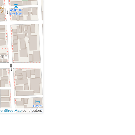
enStreetMap
contributors