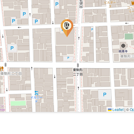
Leaflet
|
©
Op