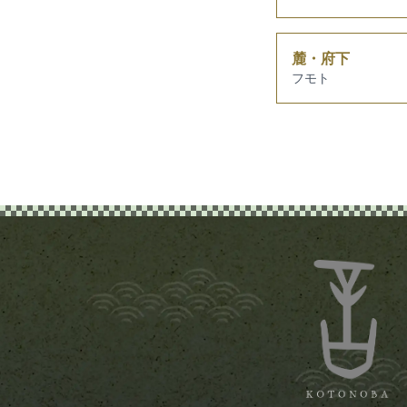
麓・府下
フモト