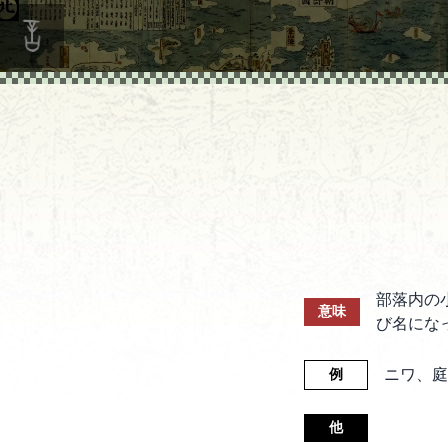
部落内の
意味
び名にな
ニワ、庭
例
他