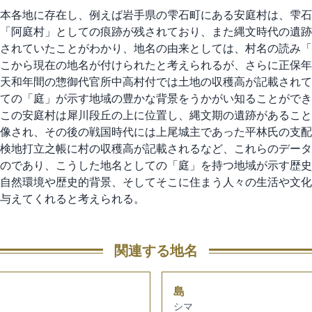
本各地に存在し、例えば岩手県の雫石町にある安庭村は、雫石
「阿庭村」としての痕跡が残されており、また縄文時代の遺跡
されていたことがわかり、地名の由来としては、村名の読み「
こから現在の地名が付けられたと考えられるが、さらに正保年
天和年間の惣御代官所中高村付では土地の収穫高が記載されて
ての「庭」が示す地域の豊かな背景をうかがい知ることができ
この安庭村は犀川段丘の上に位置し、縄文期の遺跡があること
像され、その後の戦国時代には上尾城主であった平林氏の支配
検地打立之帳に村の収穫高が記載されるなど、これらのデータ
のであり、こうした地名としての「庭」を持つ地域が示す歴史
自然環境や歴史的背景、そしてそこに住まう人々の生活や文化
与えてくれると考えられる。
関連する地名
島
シマ