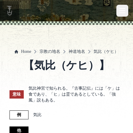
Open 
Home
宗教の地名
神道地名
気比（ケヒ）
【気比（ケヒ）】
気比神宮で知られる。『古事記伝』には「ケ」は
意味
食であり、「ヒ」は霊であるとしている。「強
風」説もある。
例
気比
他