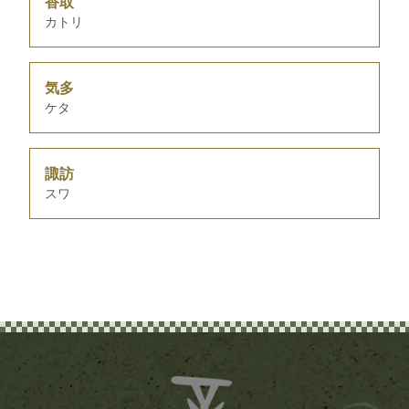
香取
カトリ
気多
ケタ
諏訪
スワ