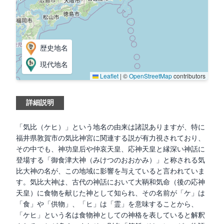
歴史地名
現代地名
Leaflet
|
©
OpenStreetMap
contributors
詳細説明
「気比（ケヒ）」という地名の由来は諸説ありますが、特に
福井県敦賀市の気比神宮に関連する説が有力視されており、
その中でも、神功皇后や仲哀天皇、応神天皇と縁深い神話に
登場する「御食津大神（みけつのおおかみ）」と称される気
比大神の名が、この地域に影響を与えていると言われていま
す。気比大神は、古代の神話において大鞆和気命（後の応神
天皇）に食物を献じた神として知られ、その名前が「ケ」は
「食」や「供物」、「ヒ」は「霊」を意味することから、
「ケヒ」という名は食物神としての神格を表していると解釈