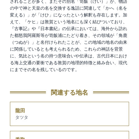
されることが多く、またその別名「笥飯（けい）」が、物語
の中で神と天皇の名を交換する逸話に関連して「かへ（名を
変える）」が「けひ」になったという解釈も存在します。加
えて、「ケヒ」は敦賀という地名にも深く結びついており、
『古事記』や『日本書紀』の伝承においては、海外から訪れ
た都怒我阿羅斯等が笥飯浦にたどり着き、その領域が「角鹿
（つぬが）」と名付けられたことが、この地域の地名の由来
に関係しているとも考えられるため、これらの神話を背景
に、気比という名の持つ意味合いや伝承は、古代日本におけ
る海上交通の要衝である敦賀の地理的特徴と絡み合い、現代
にまでその名を残しているのです。
関連する地名
龍田
タツタ