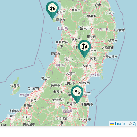
Leaflet
|
©
Op