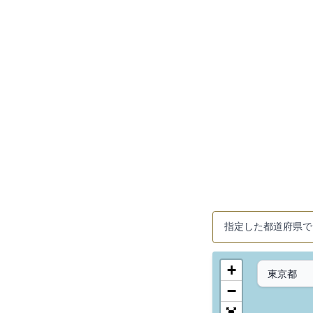
指定した都道府県で
+
−