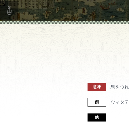
馬をつれ
意味
ウマタテ
例
他