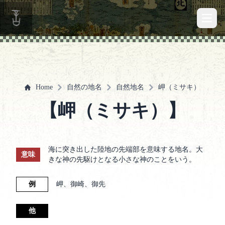
Open 
Home
自然の地名
自然地名
岬（ミサキ）
【岬（ミサキ）】
海に突き出した陸地の先端部を意味する地名。大
意味
きな神の先駆けとなる小さな神のことをいう。
例
岬、御崎、御先
他