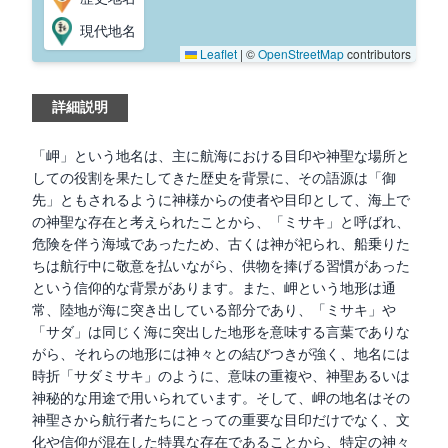
現代地名
Leaflet
|
©
OpenStreetMap
contributors
詳細説明
「岬」という地名は、主に航海における目印や神聖な場所と
しての役割を果たしてきた歴史を背景に、その語源は「御
先」ともされるように神様からの使者や目印として、海上で
の神聖な存在と考えられたことから、「ミサキ」と呼ばれ、
危険を伴う海域であったため、古くは神が祀られ、船乗りた
ちは航行中に敬意を払いながら、供物を捧げる習慣があった
という信仰的な背景があります。また、岬という地形は通
常、陸地が海に突き出している部分であり、「ミサキ」や
「サダ」は同じく海に突出した地形を意味する言葉でありな
がら、それらの地形には神々との結びつきが強く、地名には
時折「サダミサキ」のように、意味の重複や、神聖あるいは
神秘的な用途で用いられています。そして、岬の地名はその
神聖さから航行者たちにとっての重要な目印だけでなく、文
化や信仰が混在した特異な存在であることから、特定の神々