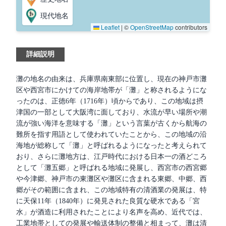
現代地名
Leaflet
|
©
OpenStreetMap
contributors
詳細説明
灘の地名の由来は、兵庫県南東部に位置し、現在の神戸市灘
区や西宮市にかけての海岸地帯が「灘」と称されるようにな
ったのは、正徳6年（1716年）頃からであり、この地域は摂
津国の一部として大阪湾に面しており、水流が早い場所や潮
流が強い海洋を意味する「灘」という言葉が古くから航海の
難所を指す用語として使われていたことから、この地域の沿
海地が総称して「灘」と呼ばれるようになったと考えられて
おり、さらに灘地方は、江戸時代における日本一の酒どころ
として「灘五郷」と呼ばれる地域に発展し、西宮市の西宮郷
や今津郷、神戸市の東灘区や灘区に含まれる東郷、中郷、西
郷がその範囲に含まれ、この地域特有の清酒業の発展は、特
に天保11年（1840年）に発見された良質な硬水である「宮
水」が酒造に利用されたことにより名声を高め、近代では、
工業地帯としての発展や輸送体制の整備と相まって、灘は清