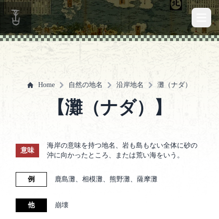
Open 
Home
自然の地名
沿岸地名
灘（ナダ）
【灘（ナダ）】
海岸の意味を持つ地名、岩も島もない全体に砂の
意味
沖に向かったところ、または荒い海をいう。
例
鹿島灘、相模灘、熊野灘、薩摩灘
他
崩壊