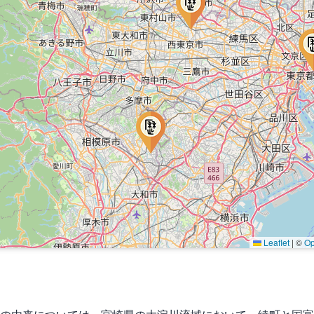
Leaflet
|
©
Op