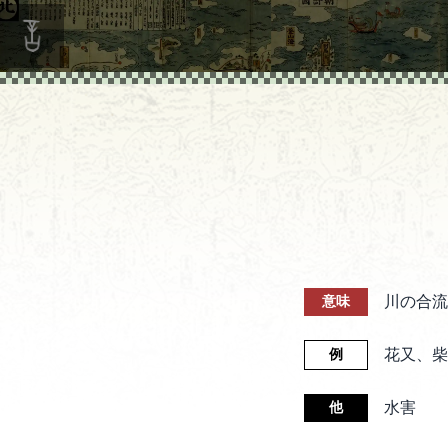
川の合流
意味
花又、柴
例
水害
他