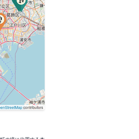
enStreetMap
contributors