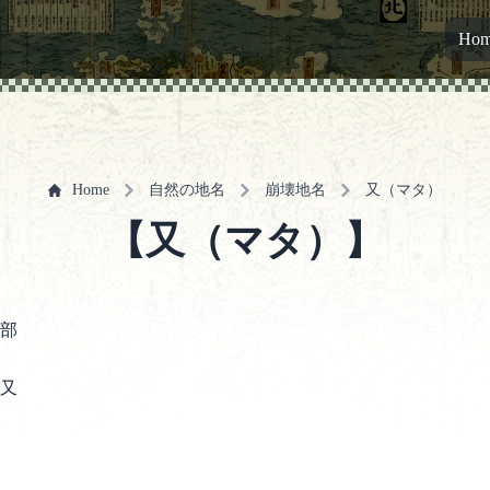
Ho
Home
自然の地名
崩壊地名
又（マタ）
【又（マタ）】
部
又